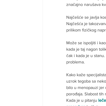
značajno narušava kval
Najčešće se javlja kod
Najčešća je takozvana
prilikom fizičkog napre
Može se ispoljiti i k
kada je taj nagon tol
čak i kada je u stanu.
problema. 
Kako kaže specijalista
uzrok tegoba sa neko
bilo u menopauzi jer 
porođaja. Slabost tih
Kada je u pitanju 
leče