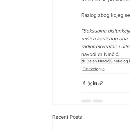
Razlog zbog kojeg se 
"Seksualna disfunkci
mišića karličnog dna
radiofrekventne i ultr
navodi dr Ninčić.
dr Dejan Ninčić
Ginekolog 
Ginekologija
Recent Posts