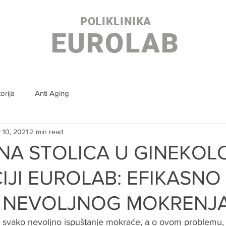
POLIKLINIKA
EUROLAB
orija
Anti Aging
 10, 2021
2 min read
A STOLICA U GINEKOL
IJI EUROLAB: EFIKASNO
E NEVOLJNOG MOKRENJ
 svako nevoljno ispuštanje mokraće, a o ovom problemu, 