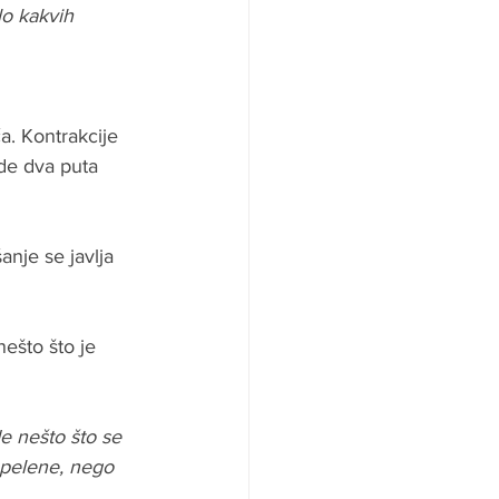
o kakvih 
ća. Kontrakcije 
de dva puta 
nje se javlja 
ešto što je 
e nešto što se 
 pelene, nego 