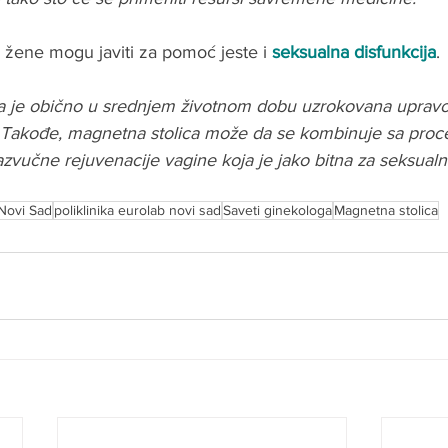
žene mogu javiti za pomoć jeste i 
seksualna disfunkcija
.
ja je obično u srednjem životnom dobu uzrokovana upravo
. Takođe, magnetna stolica može da se kombinuje sa pro
azvučne rejuvenacije vagine koja je jako bitna za seksualnu
Novi Sad
poliklinika eurolab novi sad
Saveti ginekologa
Magnetna stolica