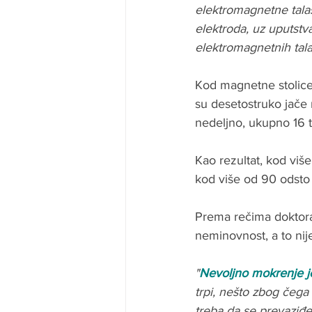
elektromagnetne tala
elektroda, uz uputstva
elektromagnetnih talas
Kod magnetne stolice
su desetostruko jače
nedeljno, ukupno 16 t
Kao rezultat, kod viš
kod više od 90 odsto 
Prema rečima doktora
neminovnost, a to nij
"
Nevoljno mokrenje je 
trpi, nešto zbog čega
treba da se prevaziđe