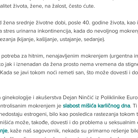
itet života, žene, na žalost, često ćute. 
 žena srednje životne dobi, posle 40. godine života, kao i
 stres urinarna inkontinencija, kada do nevoljnog mokrenj
zanja (kijanje, kašljanje, ustajanje, sedanje). 
ao potreba za hitnim, nenajavljenim mokrenjem (urgentna in
iko jak i iznenadan da žena prosto nema vremena da stigne
 Kada se javi tokom noći remeti san, što može dovesti i do
 ginekologije i akušerstva Dejan Ninčić iz Poliklinike Euro
ntrolisanim mokrenjem je 
slabost mišića karličnog dna
. T
nedostaju estrogeni, bilo kao posledica rastezanja tokom 
 mišića može, takođe, dovesti i do problema u seksualnim
nje
, kaže naš sagovornik, nekada su primarno rešenje bil