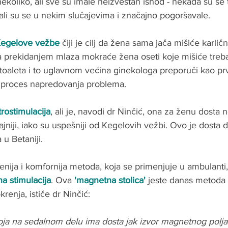
nekoliko, ali sve su imale neizvestan ishod - nekada su se
ali su se u nekim slučajevima i značajno pogoršavale. 
egelove vežbe
 čiji je cilj da žena sama jača mišiće karli
a prekidanjem mlaza mokraće žena oseti koje mišiće treba 
toaleta i to uglavnom većina ginekologa preporuči kao prvu 
 proces napredovanja problema. 
trostimulacija
, ali je, navodi dr Ninčić, ona za ženu dosta n
sjajniji, iako su uspešniji od Kegelovih vežbi. Ovo je dosta 
u Betaniji. 
nija i komfornija metoda, koja se primenjuje u ambulanti, 
a stimulacija
. Ova 
'magnetna stolica'
 jeste danas metoda 
enja, ističe dr Ninčić: 
 koja na sedalnom delu ima dosta jak izvor magnetnog polj