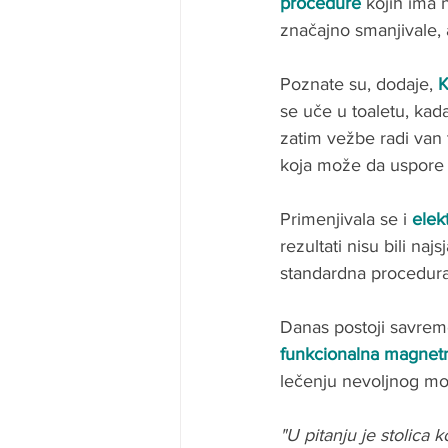
procedure
 kojih ima 
značajno smanjivale, 
Poznate su, dodaje, 
K
se uče u toaletu, kad
zatim vežbe radi van 
koja može da uspore
Primenjivala se i 
elek
rezultati nisu bili naj
standardna procedura 
Danas postoji savreme
funkcionalna magnetn
lečenju nevoljnog mokr
"U pitanju je stolica