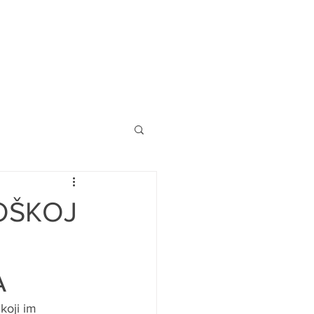
OŠKOJ
A
koji im 