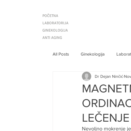
POČETNA
LABORATORIJA
GINEKOLOGIJA
ANTI AGING
All Posts
Ginekologija
Laborat
Dr Dejan Ninčić
Nov
MAGNETN
ORDINAC
LEČENJ
Nevoljno mokrenje je