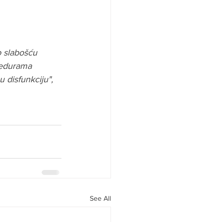
 slabošću 
cedurama 
 disfunkciju", 
See All