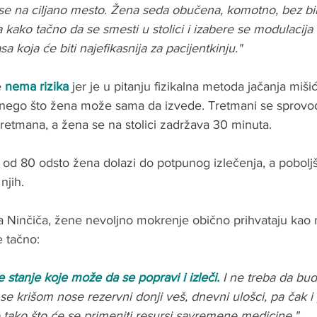
se na ciljano mesto. Žena seda obučena, komotno, bez bil
 kako tačno da se smesti u stolici i izabere se modulacija 
a koja će biti najefikasnija za pacijentkinju."
 
nema rizika
 jer je u pitanju fizikalna metoda jačanja miši
 nego što žena može sama da izvede. Tretmani se sprovo
retmana, a žena se na stolici zadržava 30 minuta. 
e od 80 odsto žena dolazi do potpunog izlečenja, a poboljša
njih.
 Ninčiča, žene nevoljno mokrenje obično prihvataju kao n
e tačno:
stanje koje može da se popravi i izleči. 
I ne treba da bud
 se krišom nose rezervni donji veš, dnevni ulošci, pa čak i
 tako što će se primeniti resursi savremene medicine." 