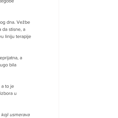
 tegobe 
čnog dna. Vežbe 
da stisne, a 
liniju terapije 
eprijatna, a 
dugo bila 
a to je 
izbora u 
a koji usmerava 