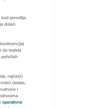
 kod porodilja. 
a dolazi 
kontinencija) 
 do toaleta 
 psihičkih 
lab, najčešći 
i mišići oslabe, 
trudnoće i 
 odnosima. 
e 
operativne 