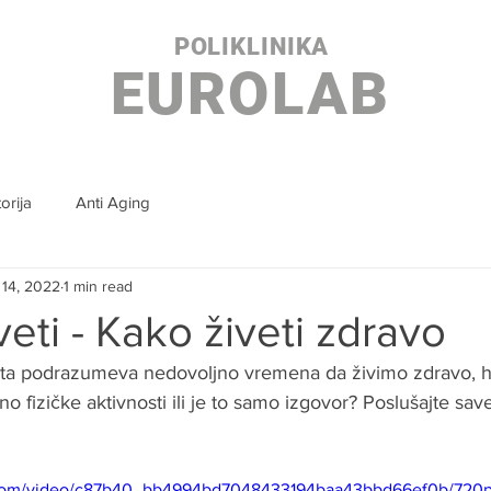
POLIKLINIKA
EUROLAB
orija
Anti Aging
 14, 2022
1 min read
veti - Kako živeti zdravo
ota podrazumeva nedovoljno vremena da živimo zdravo, h
o fizičke aktivnosti ili je to samo izgovor? Poslušajte sav
ic.com/video/c87b40_bb4994bd7048433194baa43bbd66ef0b/720p