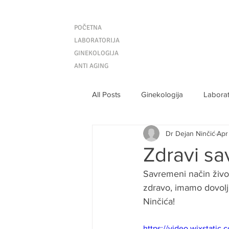
POČETNA
LABORATORIJA
GINEKOLOGIJA
ANTI AGING
All Posts
Ginekologija
Laborat
Dr Dejan Ninčić
Apr
Zdravi sa
Savremeni način živ
zdravo, imamo dovoljn
Ninčića!
https://video.wixstat