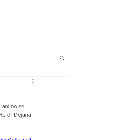
ranimo se 
ete dr Dejana 
/mp4/file.mp4