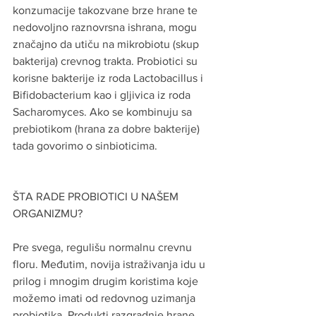
konzumacije takozvane brze hrane te 
nedovoljno raznovrsna ishrana, mogu 
značajno da utiču na mikrobiotu (skup 
bakterija) crevnog trakta. Probiotici su 
korisne bakterije iz roda Lactobacillus i 
Bifidobacterium kao i gljivica iz roda 
Sacharomyces. Ako se kombinuju sa 
prebiotikom (hrana za dobre bakterije) 
tada govorimo o sinbioticima.
ŠTA RADE PROBIOTICI U NAŠEM 
ORGANIZMU?
Pre svega, regulišu normalnu crevnu 
floru. Međutim, novija istraživanja idu u 
prilog i mnogim drugim koristima koje 
možemo imati od redovnog uzimanja 
probiotika. Produkti razgradnje hrane 