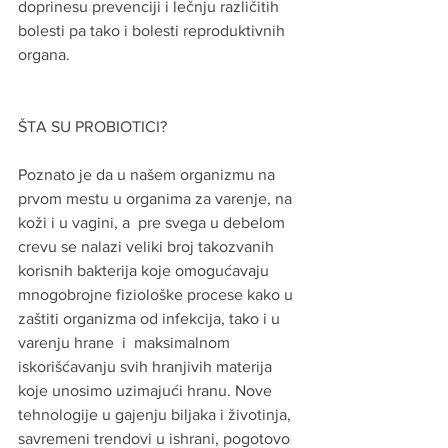
doprinesu prevenciji i lečnju različitih 
bolesti pa tako i bolesti reproduktivnih 
organa.
ŠTA SU PROBIOTICI?
Poznato je da u našem organizmu na 
prvom mestu u organima za varenje, na 
koži i u vagini, a  pre svega u debelom 
crevu se nalazi veliki broj takozvanih 
korisnih bakterija koje omogućavaju 
mnogobrojne fiziološke procese kako u 
zaštiti organizma od infekcija, tako i u 
varenju hrane  i  maksimalnom 
iskorišćavanju svih hranjivih materija 
koje unosimo uzimajući hranu. Nove 
tehnologije u gajenju biljaka i životinja, 
savremeni trendovi u ishrani, pogotovo 