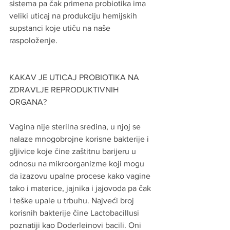
sistema pa čak primena probiotika ima 
veliki uticaj na produkciju hemijskih 
supstanci koje utiču na naše 
raspoloženje.
KAKAV JE UTICAJ PROBIOTIKA NA 
ZDRAVLJE REPRODUKTIVNIH 
ORGANA?
Vagina nije sterilna sredina, u njoj se 
nalaze mnogobrojne korisne bakterije i 
gljivice koje čine zaštitnu barijeru u 
odnosu na mikroorganizme koji mogu 
da izazovu upalne procese kako vagine 
tako i materice, jajnika i jajovoda pa čak 
i teške upale u trbuhu. Najveći broj 
korisnih bakterije čine Lactobacillusi 
poznatiji kao Doderleinovi bacili. Oni 