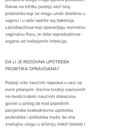
Danas na tržištu postoji veći broj 
probiotika koji se mogu uneti direktno u 
vaginu i u sebi sadrže soj bakterija 
Lactobacillusa koji oporavljaju normalnu 
vaginalnu floru, te štite reproduktivne 
organe od neželjenih infekcija.
DA LI JE REDOVNA UPOTREBA 
PROBITIKA OPRAVDANA?
Postoji više naučnih rasprava u vezi sa 
ovim pitanjem. Većina tvrdnji zasnovnih 
na medicinskim naučnim dokazima 
govori u prilog da kod pojedinih 
pacijenata svakodnevna upotreba 
probiotika i sinbiotika može da ima 
značajnu ulogu u lečenju nekih bolesti i 