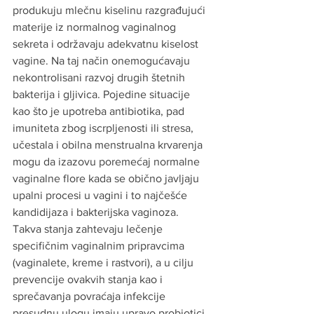
produkuju mlečnu kiselinu razgrađujući 
materije iz normalnog vaginalnog 
sekreta i održavaju adekvatnu kiselost 
vagine. Na taj način onemogućavaju 
nekontrolisani razvoj drugih štetnih 
bakterija i gljivica. Pojedine situacije 
kao što je upotreba antibiotika, pad 
imuniteta zbog iscrpljenosti ili stresa, 
učestala i obilna menstrualna krvarenja 
mogu da izazovu poremećaj normalne 
vaginalne flore kada se obično javljaju 
upalni procesi u vagini i to najčešće 
kandidijaza i bakterijska vaginoza. 
Takva stanja zahtevaju lečenje 
specifičnim vaginalnim pripravcima 
(vaginalete, kreme i rastvori), a u cilju 
prevencije ovakvih stanja kao i 
sprečavanja povraćaja infekcije 
presudnu ulogu imaju upravo probiotici. 