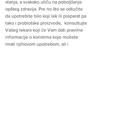
stanja, a svakako utiču na poboljšanje 
opšteg zdravlja. Pre no što se odlučite 
da upotrebite bilo koji lek ili preparat pa 
tako i probiotske proizvode,  konsultujte 
Vašeg lekara koji će Vam dati pravilne 
informacije o koristima koje možete 
imati njihovom upotrebom, ali i 
mogućim štetnim efektima.
Na kraju bih se zahvalio Prof. dr Budimki 
Novaković čija inspirativna knjiga 
„Preporuke za primenu probiotika i 
sinbiotika“ me je i podstakla da napišem 
ovaj tekst, za koji se nadam da će imati 
dovoljno informativni karakter, te da će 
uticati na pravilne odluke u vezi sa 
uzimanjem probitika i sinbiotika kod 
čitalaca bloga sajta Ginekološke 
ordinacije Eurolab.