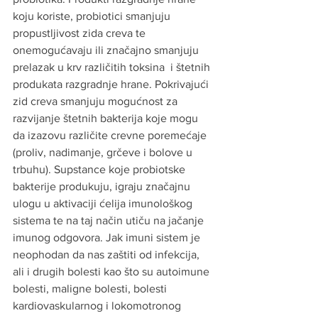
koju koriste, probiotici smanjuju 
propustljivost zida creva te 
onemogućavaju ili značajno smanjuju 
prelazak u krv različitih toksina  i štetnih 
produkata razgradnje hrane. Pokrivajući 
zid creva smanjuju mogućnost za 
razvijanje štetnih bakterija koje mogu 
da izazovu različite crevne poremećaje 
(proliv, nadimanje, grčeve i bolove u 
trbuhu). Supstance koje probiotske 
bakterije produkuju, igraju značajnu 
ulogu u aktivaciji ćelija imunološkog 
sistema te na taj način utiču na jačanje 
imunog odgovora. Jak imuni sistem je 
neophodan da nas zaštiti od infekcija, 
ali i drugih bolesti kao što su autoimune 
bolesti, maligne bolesti, bolesti 
kardiovaskularnog i lokomotronog 