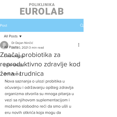
POLIKLINIKA
EUROLAB
Post
All Posts
Dr Dejan Ninčić
All Posts
Jul 30, 2021
3 min read
Značaj probiotika za
Ginekologija
reproduktivno zdravlje kod
Laboratorija
žena i trudnica
Anti Aging
Nova saznanja o ulozi probitika u 
očuvanju i održavanju opšteg zdravlja 
organizma otvorila su mnoga pitanja u 
vezi sa njihovom suplementacijom i 
možemo slobodno reći da smo ušli u 
eru novih otkrića koja mogu da 