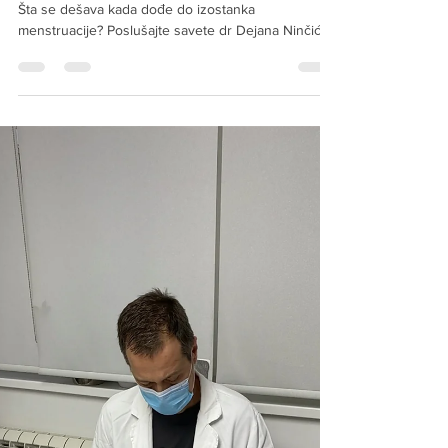
MENSTRUACIJE
Šta se dešava kada dođe do izostanka
menstruacije? Poslušajte savete dr Dejana Ninčića