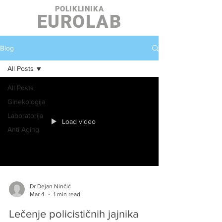
POLIKLINIKA
EUROLAB
Blog
All Posts
All Posts
Ginekologija
Laboratorija
Load video
Anti Aging
Dr Dejan Ninčić
Mar 4
1 min read
Lečenje policističnih jajnika