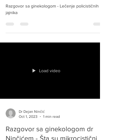
Razgovor sa ginekologom - Lečenje policističnih
jajnika
Load video
Dr Dejan Ninčić
Oct 1, 2023
1 min read
Razgovor sa ginekologom dr
Ninčićem - Šta su mikrocistični