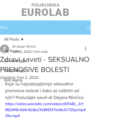
POLIKLINIKA
EUROLAB
Post
All Posts
Dr Dejan Ninčić
All Posts
Jan 16, 2022
1 min read
Zdravi saveti - SEKSUALNO
Ginekologija
PRENOSIVE BOLESTI
Laboratorija
Updated:
Feb 2, 2022
Anti Aging
Koje su najzastupljenije seksualno 
prenosive bolesti i kako se zaštititi od 
njih? Poslušajte savet dr Dejana Ninčića.
https://video.wixstatic.com/video/c87b40_2c1
9624f9c4d4c9c8e27e816137ee6c0/720p/mp4
/file.mp4