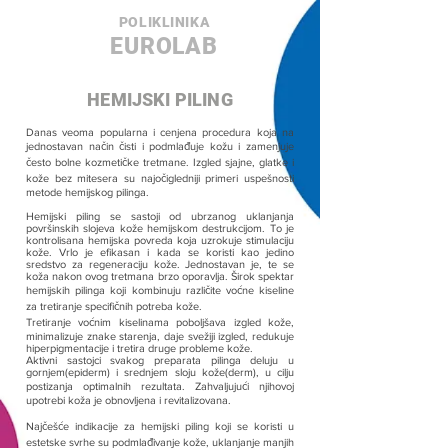
POLIKLINIKA
EUROLAB
HEMIJSKI PILING
Danas veoma popularna i cenjena procedura koja na
jednostavan način čisti i podmlađuje kožu i zamenjuje
često bolne kozmetičke tretmane. Izgled sjajne, glatke i
kože bez mitesera su najočigledniji primeri uspešnosti
metode hemijskog pilinga.
Hemijski piling se sastoji od ubrzanog uklanjanja
površinskih slojeva kože hemijskom destrukcijom. To je
kontrolisana hemijska povreda koja uzrokuje stimulaciju
kože. Vrlo je efikasan i kada se koristi kao jedino
sredstvo za regeneraciju kože. Jednostavan je, te se
koža nakon ovog tretmana brzo oporavlja. Širok spektar
hemijskih pilinga koji kombinuju različite voćne kiseline
za tretiranje specifičnih potreba kože.
Tretiranje voćnim kiselinama poboljšava izgled kože,
minimalizuje znake starenja, daje svežiji izgled, redukuje
hiperpigmentacije i tretira druge probleme kože.
Aktivni sastojci svakog preparata pilinga deluju u
gornjem(epiderm) i srednjem sloju kože(derm), u cilju
postizanja optimalnih rezultata. Zahvaljujući njihovoj
upotrebi koža je obnovljena i revitalizovana.
Najčešće indikacije za hemijski piling koji se koristi u
estetske svrhe su podmlađivanje kože, uklanjanje manjih