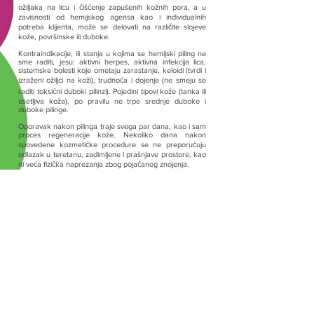
ožiljaka na licu i čišćenje zapušenih kožnih pora, a u
zavisnosti od hemijskog agensa kao i individualnih
potreba klijenta, može se delovati na različite slojeve
kože, površinske ili duboke.
Kontraindikacije, ili stanja u kojima se hemijski piling ne
sme raditi, jesu: aktivni herpes, aktivna infekcija lica,
sistemske bolesti koje ometaju zarastanje, keloidi (tvrdi i
izraženi ožiljci na koži), trudnoća i dojenje (ne smeju se
raditi toksični duboki pilinzi). Pojedini tipovi kože (tanka ili
osetljiva koža), po pravilu ne trpe srednje duboke i
duboke pilinge.
Oporavak nakon pilinga traje svega par dana, kao i sam
proces regeneracije kože. Nekoliko dana nakon
spovedene kozmetičke procedure se ne preporučuju
odlazak u teretanu, zadimljene i prašnjave prostore, kao
ni veća fizička naprezanja zbog pojačanog znojenja.
Tretmani se rade na 0,10 i 20 dana (ukupno tri
tretmana), a u zavisnosti od tipa kože i same indikacije,
induvidualno se određuje da li je potrebno ponoviti
tretman. Upravo iz tog razloga je neophodno da klijent
dođe na konsultaciju kod našeg kozmetologa koji će
izabrati vrstu tretmana I odrediti dinamiku kojom će se
tretmani sprovesti, a koji će za Vašu kožu biti
najdelotvorniji.
Konsultacija sa našim kozmetologom je besplatna.