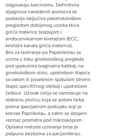
odgovaraju karcinomu. Definitivna 
dijagnoza navedenih promena se 
postavlja isključivo patohistološkim 
pregledom dobijenog uzorka tkiva 
grlića materice biopsijom i 
endocervikalnom kiretažom (ECC, 
kiretaža kanala grlića materice).
Bris za testiranje po Papanikolau se 
uzima u toku ginekološkog pregleda 
pod spekulima (vaginalna kašika), na 
ginekološkom stolu, upotrebom štapića 
sa vatom ili posebnom špatulom (drveni 
štapić specifičnog oblika) i upotrebom 
četkice. Uzorak ćelija se razmazuje na 
staklenu pločicu koja se potom farba 
prema specijalnom postupku koji je 
kreirao Papnikolau, a zatim se obojeni 
razmaz posmatra pod mikroskopom.
Opisana metoda uzimanja brisa je 
potpuno bezbolna za pacijentkinju.