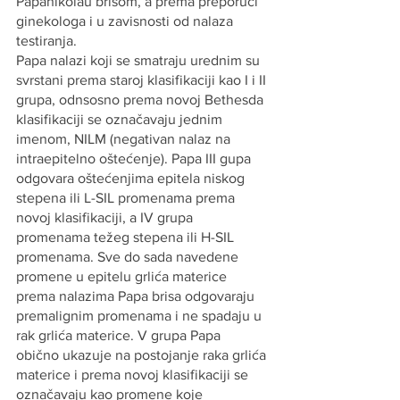
Papanikolau brisom, a prema preporuci 
ginekologa i u zavisnosti od nalaza 
testiranja.
Papa nalazi koji se smatraju urednim su 
svrstani prema staroj klasifikaciji kao I i II 
grupa, odnsosno prema novoj Bethesda 
klasifikaciji se označavaju jednim 
imenom, NILM (negativan nalaz na 
intraepitelno oštećenje). Papa III gupa 
odgovara oštećenjima epitela niskog 
stepena ili L-SIL promenama prema 
novoj klasifikaciji, a IV grupa 
promenama težeg stepena ili H-SIL 
promenama. Sve do sada navedene 
promene u epitelu grlića materice 
prema nalazima Papa brisa odgovaraju 
premalignim promenama i ne spadaju u 
rak grlića materice. V grupa Papa 
obično ukazuje na postojanje raka grlića 
materice i prema novoj klasifikaciji se 
označavaju kao promene koje 