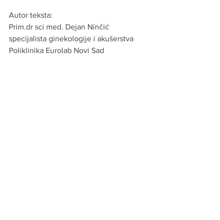
Autor teksta:
Prim.dr sci med. Dejan Ninčić
specijalista ginekologije i akušerstva
Poliklinika Eurolab Novi Sad
dr Dejan Ninčić
Ginekolog Novi Sad
Poliklinika Eurolab Novi Sad
Zdrav život
Ginekologija
See All
Recent Posts