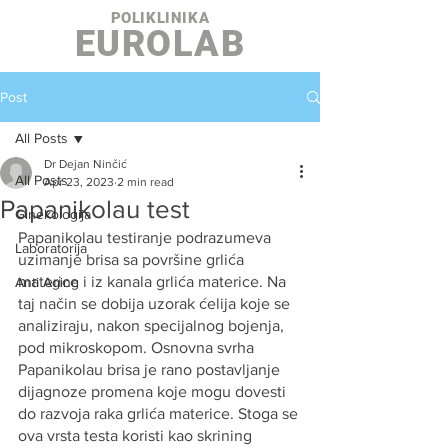
POLIKLINIKA
EUROLAB
Post
All Posts
Dr Dejan Ninčić
All Posts
Apr 23, 2023
2 min read
Papanikolau test
Ginekologija
Papanikolau testiranje podrazumeva 
Laboratorija
uzimanje brisa sa površine grlića 
materice i iz kanala grlića materice. Na 
Anti Aging
taj način se dobija uzorak ćelija koje se 
analiziraju, nakon specijalnog bojenja, 
pod mikroskopom. Osnovna svrha 
Papanikolau brisa je rano postavljanje 
dijagnoze promena koje mogu dovesti 
do razvoja raka grlića materice. Stoga se 
ova vrsta testa koristi kao skrining 