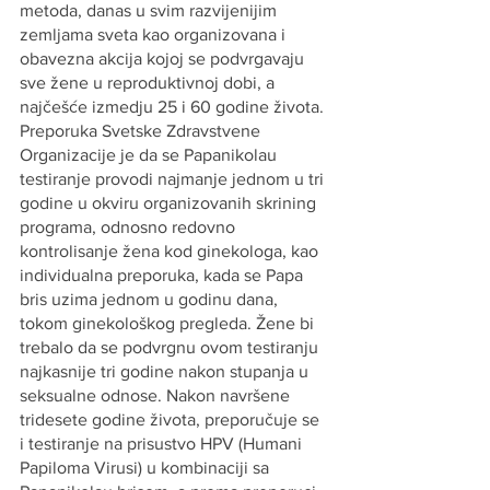
metoda, danas u svim razvijenijim 
zemljama sveta kao organizovana i 
obavezna akcija kojoj se podvrgavaju 
sve žene u reproduktivnoj dobi, a 
najčešće izmedju 25 i 60 godine života. 
Preporuka Svetske Zdravstvene 
Organizacije je da se Papanikolau 
testiranje provodi najmanje jednom u tri 
godine u okviru organizovanih skrining 
programa, odnosno redovno 
kontrolisanje žena kod ginekologa, kao 
individualna preporuka, kada se Papa 
bris uzima jednom u godinu dana, 
tokom ginekološkog pregleda. Žene bi 
trebalo da se podvrgnu ovom testiranju 
najkasnije tri godine nakon stupanja u 
seksualne odnose. Nakon navršene 
tridesete godine života, preporučuje se 
i testiranje na prisustvo HPV (Humani 
Papiloma Virusi) u kombinaciji sa 