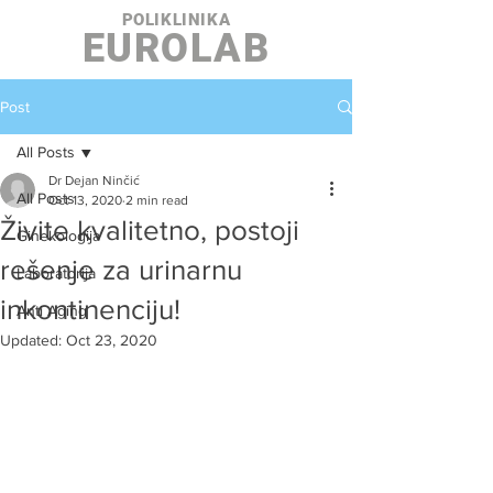
POLIKLINIKA
EUROLAB
Post
All Posts
Dr Dejan Ninčić
All Posts
Oct 13, 2020
2 min read
Živite kvalitetno, postoji
Ginekologija
rešenje za urinarnu
Laboratorija
inkontinenciju!
Anti Aging
Updated:
Oct 23, 2020