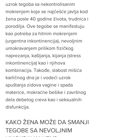
uzrok tegoba sa nekontrolisanim 
mokrenjem koje se najčešće javlja kod 
žena posle 40 godine života, trudnica i 
porodilja. Ove tegobe se manifestuju 
kao potreba za hitnim mokrenjem 
(urgentna inkontinencija), nevoljnim 
umokravanjem prilikom fizičkog 
naprezanja, kašljanja, kijanja (stress 
inkontinencija) kao i njihova 
kombinacija. Takođe, slabost mišića 
karličnog dna je i vodeći uzrok 
spuštanja zidova vagine i spada 
materice, mokraćne bešike i završnog 
dela debelog creva kao i seksualnih 
disfunkcija.
KAKO ŽENA MOŽE DA SMANJI 
TEGOBE SA NEVOLJNIM 