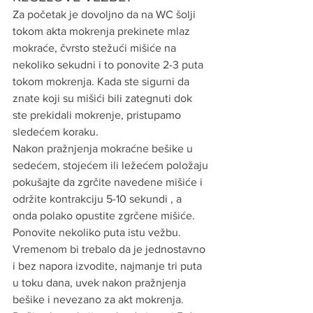
Za početak je dovoljno da na WC šolji 
tokom akta mokrenja prekinete mlaz 
mokraće, čvrsto stežući mišiće na 
nekoliko sekudni i to ponovite 2-3 puta 
tokom mokrenja. Kada ste sigurni da 
znate koji su mišići bili zategnuti dok 
ste prekidali mokrenje, pristupamo 
sledećem koraku.
Nakon pražnjenja mokraćne bešike u 
sedećem, stojećem ili ležećem položaju 
pokušajte da zgrčite navedene mišiće i 
održite kontrakciju 5-10 sekundi , a 
onda polako opustite zgrčene mišiće. 
Ponovite nekoliko puta istu vežbu. 
Vremenom bi trebalo da je jednostavno 
i bez napora izvodite, najmanje tri puta 
u toku dana, uvek nakon pražnjenja 
bešike i nevezano za akt mokrenja. 