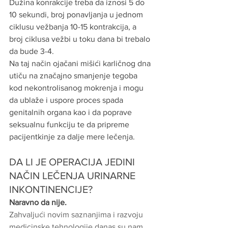
Dužina konrakcije treba da iznosi 5 do 
10 sekundi, broj ponavljanja u jednom 
ciklusu vežbanja 10-15 kontrakcija, a 
broj ciklusa vežbi u toku dana bi trebalo 
da bude 3-4.
Na taj način ojačani mišići karličnog dna 
utiču na značajno smanjenje tegoba 
kod nekontrolisanog mokrenja i mogu 
da ublaže i uspore proces spada 
genitalnih organa kao i da poprave 
seksualnu funkciju te da pripreme 
pacijentkinje za dalje mere lečenja.
DA LI JE OPERACIJA JEDINI 
NAČIN LEČENJA URINARNE 
INKONTINENCIJE?
Naravno da nije.
Zahvaljući novim saznanjima i razvoju 
medicinske tehnologije danas su nam 