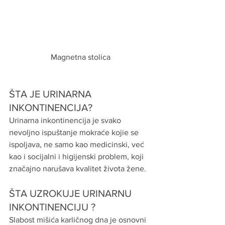
Magnetna stolica
ŠTA JE URINARNA 
INKONTINENCIJA?
Urinarna inkontinencija je svako 
nevoljno ispuštanje mokraće kojie se 
ispoljava, ne samo kao medicinski, već 
kao i socijalni i higijenski problem, koji 
značajno narušava kvalitet života žene.
ŠTA UZROKUJE URINARNU 
INKONTINENCIJU ?
Slabost mišića karličnog dna je osnovni 