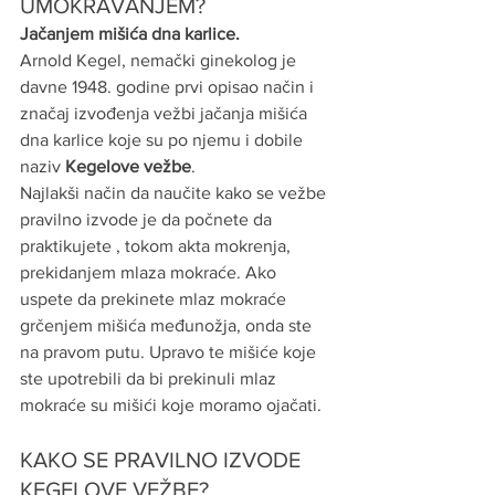
UMOKRAVANJEM?
Jačanjem mišića dna karlice.
Arnold Kegel, nemački ginekolog je 
davne 1948. godine prvi opisao način i 
značaj izvođenja vežbi jačanja mišića 
dna karlice koje su po njemu i dobile 
naziv 
Kegelove vežbe
.
Najlakši način da naučite kako se vežbe 
pravilno izvode je da počnete da 
praktikujete , tokom akta mokrenja, 
prekidanjem mlaza mokraće. Ako 
uspete da prekinete mlaz mokraće 
grčenjem mišića međunožja, onda ste 
na pravom putu. Upravo te mišiće koje 
ste upotrebili da bi prekinuli mlaz 
mokraće su mišići koje moramo ojačati.
KAKO SE PRAVILNO IZVODE 
KEGELOVE VEŽBE?