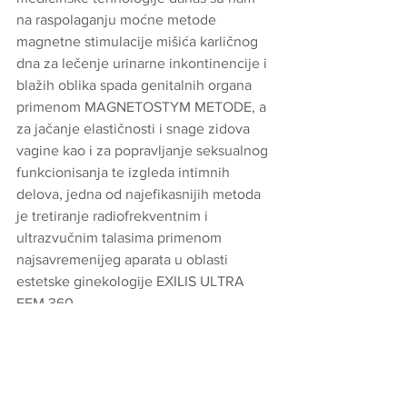
na raspolaganju moćne metode 
magnetne stimulacije mišića karličnog 
dna za lečenje urinarne inkontinencije i 
blažih oblika spada genitalnih organa  
primenom MAGNETOSTYM METODE, a 
za jačanje elastičnosti i snage zidova 
vagine kao i za popravljanje seksualnog 
funkcionisanja te izgleda intimnih 
delova, jedna od najefikasnijih metoda 
je tretiranje radiofrekventnim i 
ultrazvučnim talasima primenom 
najsavremenijeg aparata u oblasti 
estetske ginekologije EXILIS ULTRA 
FEM 360.