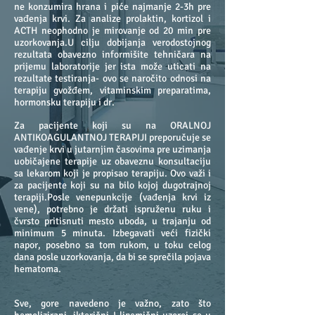
ne konzumira hrana i piće najmanje 2-3h pre
vađenja krvi. Za analize prolaktin, kortizol i
ACTH neophodno je mirovanje od 20 min pre
uzorkovanja.
U cilju dobijanja verodostojnog
rezultata obavezno informišite tehničara na
prijemu laboratorije jer ista može uticati na
rezultate testiranja- ovo se naročito odnosi na
terapiju gvožđem, vitaminskim preparatima,
hormonsku terapiju i dr.
Za pacijente koji su na ORALNOJ
ANTIKOAGULANTNOJ TERAPIJI preporučuje se
vađenje krvi u jutarnjim časovima pre uzimanja
uobičajene terapije uz obaveznu konsultaciju
sa lekarom koji je propisao terapiju. Ovo važi i
za pacijente koji su na bilo kojoj dugotrajnoj
terapiji.
Posle venepunkcije (vađenja krvi iz
vene), potrebno je držati ispruženu ruku i
čvrsto pritisnuti mesto uboda, u trajanju od
minimum 5 minuta. Izbegavati veći fizički
napor, posebno sa tom rukom, u toku celog
dana posle uzorkovanja, da bi se sprečila pojava
hematoma.
Sve, gore navedeno je važno, zato što