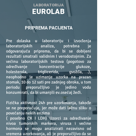
LABORATORIJA
EUROLAB
PRIPREMA PACIJENTA
Pre dolaska u laboratoriju i izvođenja
laboratorijskih analiza, potrebna je
odgovarajuća priprema, da bi se dobijeni
rezultati smatrali validnim I verodostojnim.
Za
većinu laboratorijskih testova (pogotovo za
određivanje koncentracije glukoze,
holesterola, triglicerida, gvožđa,….),
neophodno je uzimanje uzorka na prazan
stomak, 10 do 12 sati pre zadnjeg obroka, u tom
periodu preporučljivo je jedino vodu
konzumirati, da bi umanjili ev.osećaj žeđi.
Fizička aktivnost 24h pre uzorkovanja, takođe
se ne preporučuje, jer može dati lažnu sliku o
povećanju nekih enzima
( posebno CK I LDH)
Uzorci za određivanje
nivoa tumorskih markera, virusa i većine
hormona se mogu analizirati nezavisno od
vremena uzorkovanja, ali je preporučljivo da se